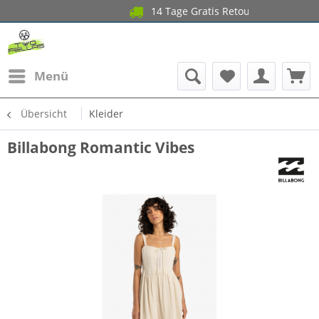
14 Tage Gratis Retoure 
Gara
Menü
Übersicht
Kleider
Billabong Romantic Vibes