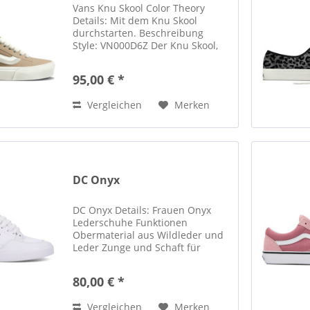
Vans Knu Skool Color Theory
Details: Mit dem Knu Skool
durchstarten. Beschreibung
Style: VN000D6Z Der Knu Skool,
geboren 1998, ließ sich vom
legendären Old Skool inspirieren
95,00 € *
und schuf etwas ganz Eigenes.
Übergroße Schnürsenkel, eine...
Vergleichen
Merken
DC Onyx
DC Onyx Details: Frauen Onyx
Lederschuhe Funktionen
Obermaterial aus Wildleder und
Leder Zunge und Schaft für
Komfort gepolstert Geprägtes,
gedrucktes Quarter Logo
80,00 € *
Optionaler Schnürsenkelschutz
EVA-Innensohle zur Dämpfung...
Vergleichen
Merken