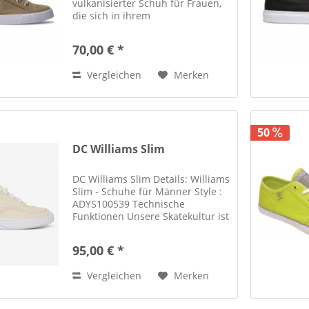
vulkanisierter Schuh für Frauen,
die sich in ihrem
Selbstbewusstsein nicht beirren
lassen. Der schlichte,
70,00 € *
vulkanisierte Skateschuh wartet
mit einem klassischen DC-Logo
Vergleichen
Merken
und einer...
50
DC Williams Slim
DC Williams Slim Details: Williams
Slim - Schuhe für Männer Style :
ADYS100539 Technische
Funktionen Unsere Skatekultur ist
nicht vorstellbar ohne das
Vermächtnis von Stevie Williams.
95,00 € *
Der Williams OG wurde das erste
Mal 2000 in die...
Vergleichen
Merken