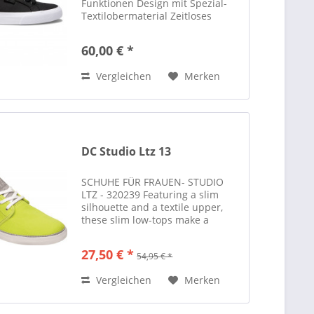
Funktionen Design mit Spezial-
Textilobermaterial Zeitloses
Obermaterial Fußbett IMPACT-
ALG für Polsterung Außensohle
60,00 € *
mit der unverkennbaren Pill-
Pattern-Lauffläche von DC und
Vergleichen
Merken
einem...
DC Studio Ltz 13
SCHUHE FÜR FRAUEN- STUDIO
LTZ - 320239 Featuring a slim
silhouette and a textile upper,
these slim low-tops make a
perfect addition to the DC Shoes
Spring 2014 Collection. Other
27,50 € *
54,95 € *
special features include a tongue
made from a different...
Vergleichen
Merken