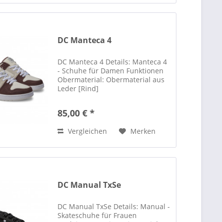
DC Manteca 4
DC Manteca 4 Details: Manteca 4
- Schuhe für Damen Funktionen
Obermaterial: Obermaterial aus
Leder [Rind]
Schaumstoffgepolsterter Kragen
und Zunge für Komfort Mesh-
85,00 € *
Futter für zusätzlichen Komfort
EVA-Einlegesohle Abriebfeste,
Vergleichen
Merken
klebrige...
DC Manual TxSe
DC Manual TxSe Details: Manual -
Skateschuhe für Frauen