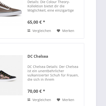
Details: Die Colour Theory-
Kollektion bietet dir die
Möglichkeit, eine einzigartige
Farbgeschichte zu kreieren,
indem du leuchtende,
65,00 € *
unerwartete Farbtöne mit
unseren legendären Schuh-
Vergleichen
Merken
Silhouetten kombinierst....
DC Chelsea
DC Chelsea Details: Der Chelsea
ist ein unentbehrlicher
vulkanisierter Schuh für Frauen,
die sich in ihrem
Selbstbewusstsein nicht beirren
lassen. Der schlichte,
70,00 € *
vulkanisierte Skateschuh wartet
mit einem klassischen DC-Logo
Vergleichen
Merken
und einer...