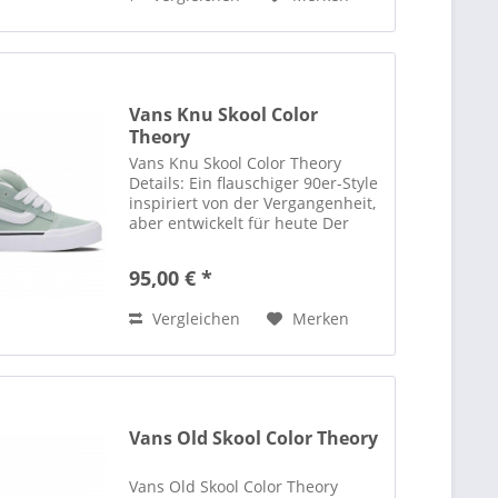
Vans Knu Skool Color
Theory
Vans Knu Skool Color Theory
Details: Ein flauschiger 90er-Style
inspiriert von der Vergangenheit,
aber entwickelt für heute Der
Knu Skool ist eine moderne
Interpretation des klassischen
95,00 € *
Stils der 90er Jahre, der durch
seine gepolsterte...
Vergleichen
Merken
Vans Old Skool Color Theory
Vans Old Skool Color Theory