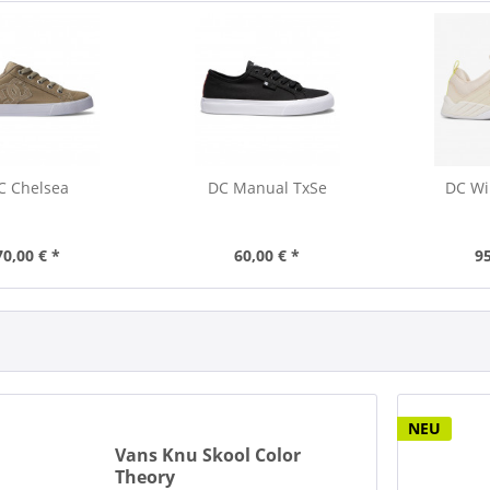
C Chelsea
DC Manual TxSe
DC Wi
70,00 € *
60,00 € *
95
NEU
Vans Knu Skool Color
Theory