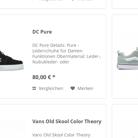
DC Pure
DC Pure Details: Pure -
Lederschuhe für Damen
Funktionen Obermaterial: Leder-,
Nubukleder- oder
Wildlederobermaterial [abhängig
von Farbe] Mesh-Futter
80,00 € *
Schuhkragen und Zunge, die für
extra Komfort und Unterstützung
Vergleichen
Merken
mit Schaum gepolstert...
Vans Old Skool Color Theory
Vans Old Skool Color Theory