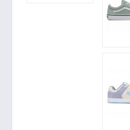
39
40,5
41
42,5
43
44