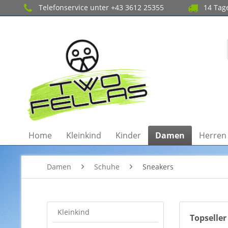
Telefonservice unter +43 3612 25355
14 Tage
Home
Kleinkind
Kinder
Damen
Herren
Damen
Schuhe
Sneakers
Kleinkind
Topseller