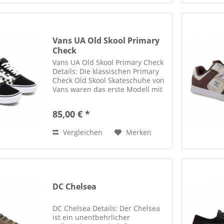
Vans UA Old Skool Primary
Check
Vans UA Old Skool Primary Check
Details: Die klassischen Primary
Check Old Skool Skateschuhe von
Vans waren das erste Modell mit
dem legendären Seitenstreifen.
Diese Low-top-Schnürschuhe
85,00 € *
verfügen über ein robustes
Obermaterial aus Canvas...
Vergleichen
Merken
DC Chelsea
DC Chelsea Details: Der Chelsea
ist ein unentbehrlicher