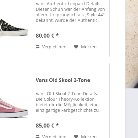
Vans Authentic Leopard Details:
Dieser Schuh war der Anfang von
allem. Ursprünglich als „Style 44“
bekannt, wurde der Authentic,
Vans' erster Schuh, 1966 mit
seinem robusten Canvas-
80,00 € *
Obermaterial und der
Waffelsohle sofort zum...
Vergleichen
Merken
Vans Old Skool 2-Tone
Vans Old Skool 2-Tone Details:
Die Colour Theory-Kollektion
bietet dir die Möglichkeit, eine
einzigartige Farbgeschichte zu
kreieren, indem du leuchtende,
unerwartete Farbtöne mit
85,00 € *
unseren legendären Schuh-
Silhouetten kombinierst....
Vergleichen
Merken