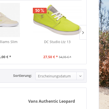
50
lliams Slim
DC Studio Ltz 13
DC Ma
,00 € *
27,50 € *
85,
54,95 € *
Sortierung:
Vans Authentic Leopard