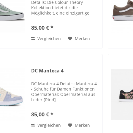
Details: Die Colour Theory-
Kollektion bietet dir die
Möglichkeit, eine einzigartige
Farbgeschichte zu kreieren,
indem du leuchtende,
85,00 € *
unerwartete Farbtöne mit
unseren legendären Schuh-
Vergleichen
Merken
Silhouetten kombinierst....
DC Manteca 4
DC Manteca 4 Details: Manteca 4
- Schuhe für Damen Funktionen
Obermaterial: Obermaterial aus
Leder [Rind]
Schaumstoffgepolsterter Kragen
und Zunge für Komfort Mesh-
85,00 € *
Futter für zusätzlichen Komfort
EVA-Einlegesohle Abriebfeste,
Vergleichen
Merken
klebrige...