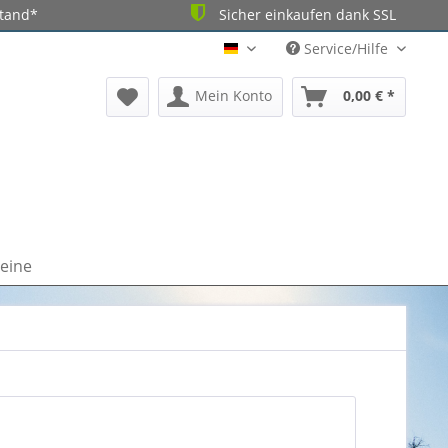
stand*
Sicher einkaufen dank SSL
Service/Hilfe
DE
Mein Konto
0,00 € *
eine