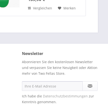
kürzere Radstände für leichtes
Wenden aus. Dank der...
Vergleichen
Merken
Newsletter
Abonnieren Sie den kostenlosen Newsletter
und verpassen Sie keine Neuigkeit oder Aktion
mehr von Two Fellas Store.
Ich habe die
Datenschutzbestimmungen
zur
Kenntnis genommen.