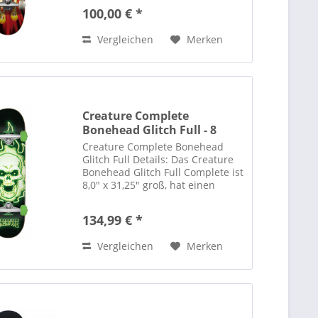
mm-Rollen Kugellager: ABEC 7
100,00 € *
Konkav: Mittel Konstruktion aus
hochwertigem Ahornholz 100 %...
Vergleichen
Merken
Creature Complete
Bonehead Glitch Full - 8
Creature Complete Bonehead
Glitch Full Details: Das Creature
Bonehead Glitch Full Complete ist
8,0" x 31,25" groß, hat einen
Radstand von 13,75" und ist mit
hochwertigen Komponenten
134,99 € *
ausgestattet: 7-lagiges Deck, Krux
DLK Trucks, OJ 53mm...
Vergleichen
Merken