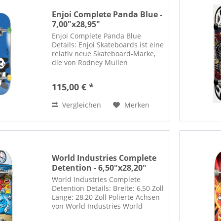
Enjoi Complete Panda Blue -
7,00"x28,95"
Enjoi Complete Panda Blue
Details: Enjoi Skateboards ist eine
relativ neue Skateboard-Marke,
die von Rodney Mullen
mitgegründet und von Dwindle
Distribution, heute Teil der Globe
115,00 € *
Group, vertrieben wird. Ihre
Decks sind bekannt für ihren...
Vergleichen
Merken
World Industries Complete
Detention - 6,50"x28,20"
World Industries Complete
Detention Details: Breite: 6,50 Zoll
Länge: 28,20 Zoll Polierte Achsen
von World Industries World
Industries 52-mm-Rollen