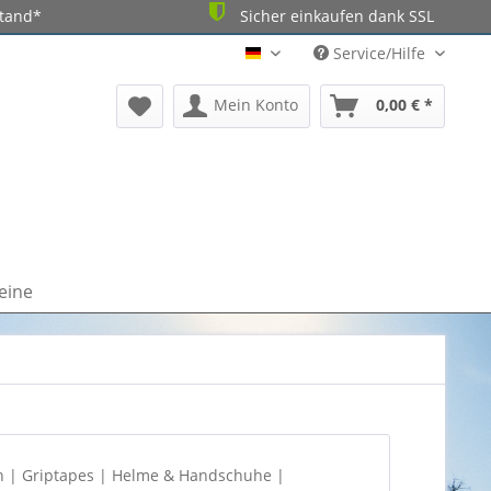
stand*
Sicher einkaufen dank SSL
Service/Hilfe
DE
Mein Konto
0,00 € *
eine
n | Griptapes | Helme & Handschuhe |