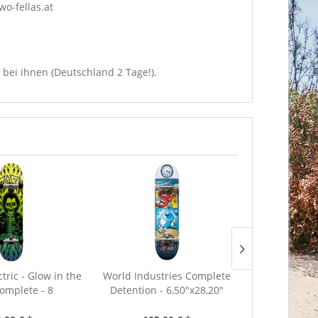
o-fellas.at
 bei ihnen (Deutschland 2 Tage!).
tric - Glow in the
World Industries Complete
Powell-Peralt
omplete - 8
Detention - 6,50"x28,20"
7