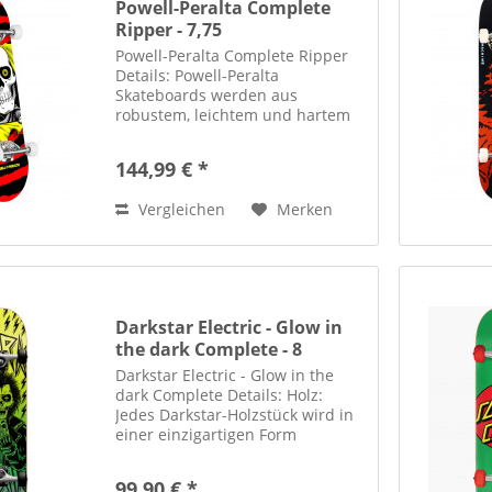
Powell-Peralta Complete
Ripper - 7,75
Powell-Peralta Complete Ripper
Details: Powell-Peralta
Skateboards werden aus
robustem, leichtem und hartem
Gelbbirkenholz gefertigt, das mit
wasserfestem Klebstoff in den
144,99 € *
firmeneigenen Powell-Peralta
AirLam™ Pressen verklebt wird.
Vergleichen
Merken
Dies...
Darkstar Electric - Glow in
the dark Complete - 8
Darkstar Electric - Glow in the
dark Complete Details: Holz:
Jedes Darkstar-Holzstück wird in
einer einzigartigen Form
hergestellt. Diese
Formtechnologie macht jedes
99,90 € *