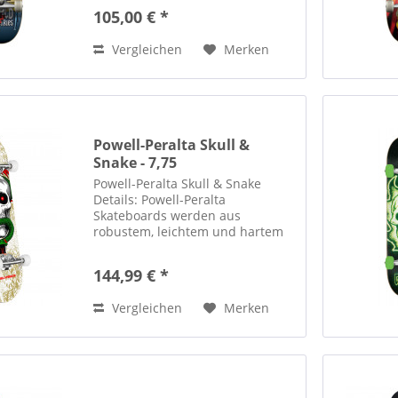
Kugellager: ABEC 7 Konkav: Mittel
105,00 € *
Konstruktion aus hochwertigem
Ahornholz 100 %...
Vergleichen
Merken
Powell-Peralta Skull &
Snake - 7,75
Powell-Peralta Skull & Snake
Details: Powell-Peralta
Skateboards werden aus
robustem, leichtem und hartem
Gelbbirkenholz gefertigt, das mit
wasserfestem Klebstoff in den
144,99 € *
firmeneigenen Powell-Peralta
AirLam™ Pressen verklebt wird.
Vergleichen
Merken
Dies...