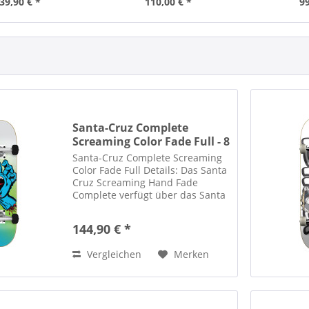
39,90 € *
110,00 € *
99
Santa-Cruz Complete
Screaming Color Fade Full - 8
Santa-Cruz Complete Screaming
Color Fade Full Details: Das Santa
Cruz Screaming Hand Fade
Complete verfügt über das Santa
Cruz Screaming Hand Artwork,
durchgehendes Griptape,
144,90 € *
hochwertige Krux DLK Inverted
Kingpin Achsen und OJ 53mm,
Vergleichen
Merken
95a...