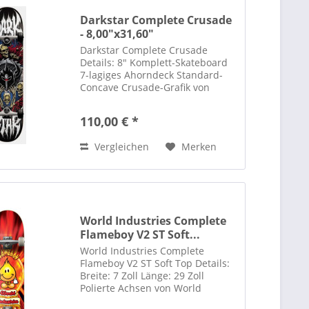
Darkstar Complete Crusade
- 8,00"x31,60"
Darkstar Complete Crusade
Details: 8" Komplett-Skateboard
7-lagiges Ahorndeck Standard-
Concave Crusade-Grafik von
Darkstar Komplett montiert mit
Achsen, Rollen und Kugellagern.
110,00 € *
Style - 11314002 Farbe - Red
Vergleichen
Merken
World Industries Complete
Flameboy V2 ST Soft...
World Industries Complete
Flameboy V2 ST Soft Top Details:
Breite: 7 Zoll Länge: 29 Zoll
Polierte Achsen von World
Industries World Industries 52-