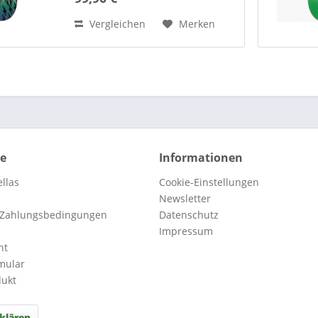
Darkstar-Holzstück zu einem
Unikat. Darkstar-Hölzer bestehen
Vergleichen
Merken
aus...
ce
Informationen
llas
Cookie-Einstellungen
Newsletter
 Zahlungsbedingungen
Datenschutz
Impressum
ht
mular
dukt
klären