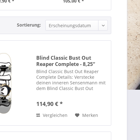
,90 € *
105,00 € *
144,
Sortierung:
Blind Classic Bust Out
Reaper Complete - 8,25“
Blind Classic Bust Out Reaper
Complete Details: Verstecke
deinen inneren Sensenmann mit
dem Blind Classic Bust Out
Complete. Dieses Set ist ideal für
Einsteiger und besonders für
114,90 € *
kleinere Fahrer geeignet.
Hergestellt aus hochwertigen...
Vergleichen
Merken