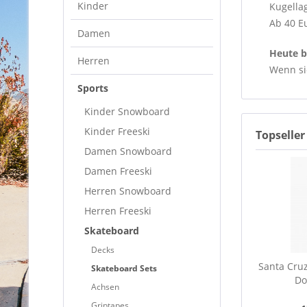
Kinder
Kugella
Ab 40 E
Damen
Heute be
Herren
Wenn sie
Sports
Kinder Snowboard
Kinder Freeski
Topseller
Damen Snowboard
Damen Freeski
Herren Snowboard
Herren Freeski
Skateboard
Decks
Santa Cruz
Skateboard Sets
Do
Achsen
Griptapes