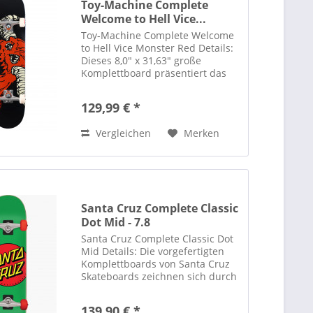
Toy-Machine Complete
Welcome to Hell Vice...
Toy-Machine Complete Welcome
to Hell Vice Monster Red Details:
Dieses 8,0" x 31,63" große
Komplettboard präsentiert das
Vice Monster-Design in einer
auffälligen rot-schwarzen
129,99 € *
Farbkombination und verkörpert
den markentypischen „Blood...
Vergleichen
Merken
Santa Cruz Complete Classic
Dot Mid - 7.8
Santa Cruz Complete Classic Dot
Mid Details: Die vorgefertigten
Komplettboards von Santa Cruz
Skateboards zeichnen sich durch
breitere Shapes für einen
einfachen Fußabdruck und
139,90 € *