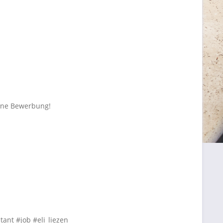
eine Bewerbung!
ant #job #eli_liezen