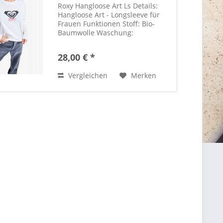
Roxy Hangloose Art Ls Details:
Hangloose Art - Longsleeve für
Frauen Funktionen Stoff: Bio-
Baumwolle Waschung:
Stückgefärbt- und Biowaschung
Passform: Locker Hals:
28,00 € *
Rundhalsausschnitt Rippstrick
am Kragen Property-Band im
Vergleichen
Merken
Nacken Logoprint...