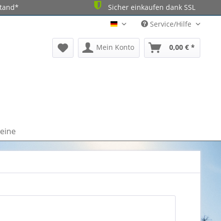
stand*
Sicher einkaufen dank SSL
Service/Hilfe
DE
Mein Konto
0,00 € *
eine