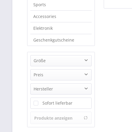
Sports
Accessories
Elektronik
Geschenkgutscheine
Größe
S
Preis
M
Hersteller
L
von
28,00 €
bis
50,00 €
Billabong
Sofort lieferbar
Fox
Roxy
Produkte anzeigen