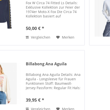
Fox W Circa 74 Fitted Ls Details:
Exklusive Kollektion zur Feier der
1974er Moto-X Fox Die Circa 74
Kollektion basiert auf
hochwertigen Schnitten, edlen
Materialien und ikonischen
50,00 € *
Grafiken - und wurde entworfen,
um das Heritage unserer...
Vergleichen
Merken
Billabong Ana Aguila
Billabong Ana Aguila Details: Ana
Aguila - Longsleeve für Frauen
Funktionen Stoff: Baumwoll-
Jersey Passform: Regular Fit Hals:
Rundhalsausschnitt Details:
Grafikprint auf Vorder- und
39,95 € *
Rückseite Zusammensetzung
[Hauptstoff] 100 % Baumwolle...
Vergleichen
Merken