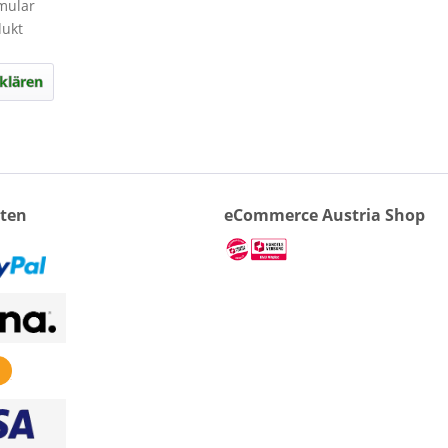
mular
dukt
klären
ten
eCommerce Austria Shop