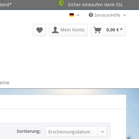
stand*
Sicher einkaufen dank SSL
Service/Hilfe
DE
Mein Konto
0,00 € *
eine
Sortierung: