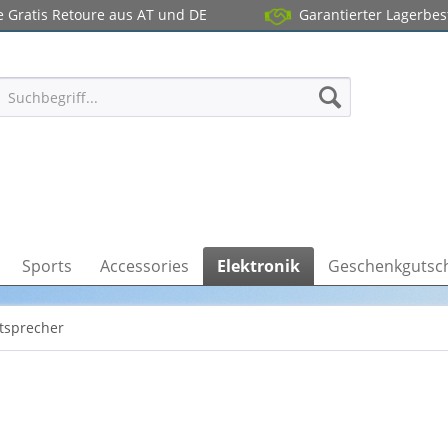
 Gratis Retoure aus AT und DE
Garantierter Lagerbe
Sports
Accessories
Elektronik
Geschenkgutsc
tsprecher