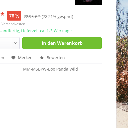
 *
78
22,95 € *
(78,21% gespart)
l. Versandkosten
sandfertig, Lieferzeit ca. 1-3 Werktage
In den
Warenkorb
hen
Merken
Bewerten
MM-MSBPW-Boo Panda Wild