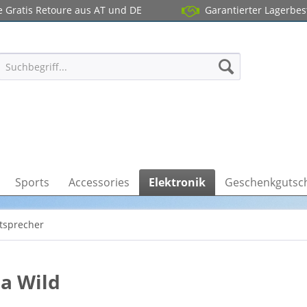
 Gratis Retoure aus AT und DE
Garantierter Lagerbe
Sports
Accessories
Elektronik
Geschenkgutsc
tsprecher
a Wild