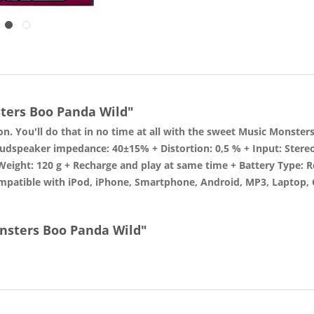
ters Boo Panda Wild"
on. You'll do that in no time at all with the sweet Music Monster
dspeaker impedance: 40±15% + Distortion: 0,5 % + Input: Stereo
 Weight: 120 g + Recharge and play at same time + Battery Type: 
 compatible with iPod, iPhone, Smartphone, Android, MP3, Laptop
nsters Boo Panda Wild"