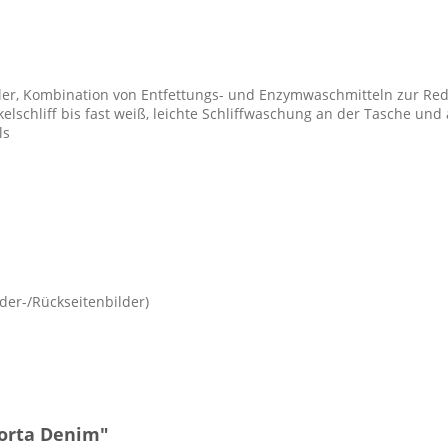
üler, Kombination von Entfettungs- und Enzymwaschmitteln zur R
lschliff bis fast weiß, leichte Schliffwaschung an der Tasche un
ls
der-/Rückseitenbilder)
Vorta Denim"