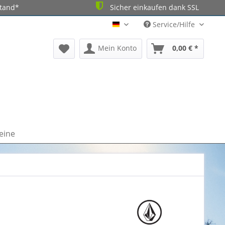
stand*
Sicher einkaufen dank SSL
Service/Hilfe
DE
Mein Konto
0,00 € *
eine