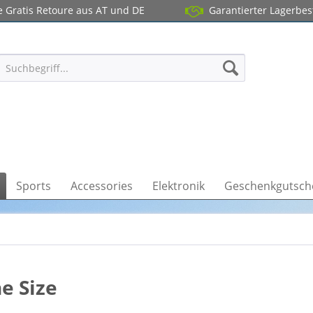
 Gratis Retoure aus AT und DE
Garantierter Lagerbe
Sports
Accessories
Elektronik
Geschenkgutsch
e Size