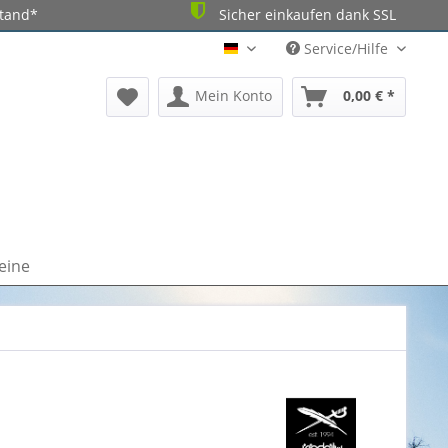
stand*
Sicher einkaufen dank SSL
Service/Hilfe
DE
Mein Konto
0,00 € *
eine