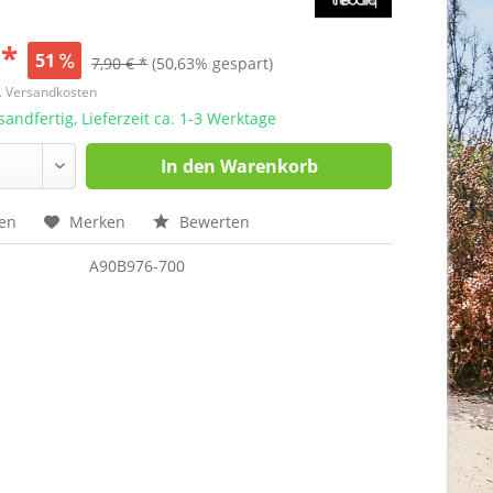
 *
51
7,90 € *
(50,63% gespart)
l. Versandkosten
sandfertig, Lieferzeit ca. 1-3 Werktage
In den
Warenkorb
hen
Merken
Bewerten
A90B976-700