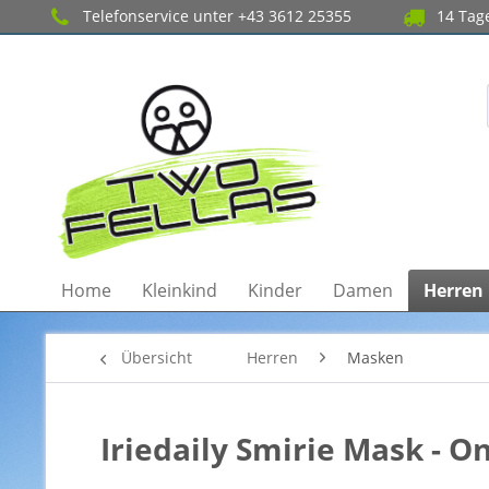
Telefonservice unter +43 3612 25355
14 Tage
Home
Kleinkind
Kinder
Damen
Herren
Übersicht
Herren
Masken
Iriedaily Smirie Mask - On