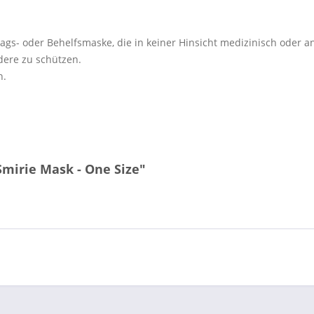
tags- oder Behelfsmaske, die in keiner Hinsicht medizinisch oder a
dere zu schützen.
n.
Smirie Mask - One Size"