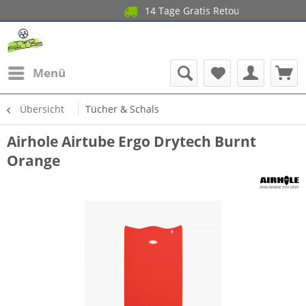
14 Tage Gratis Retoure a
Gar
Menü
Übersicht
Tücher & Schals
Airhole Airtube Ergo Drytech Burnt
Orange