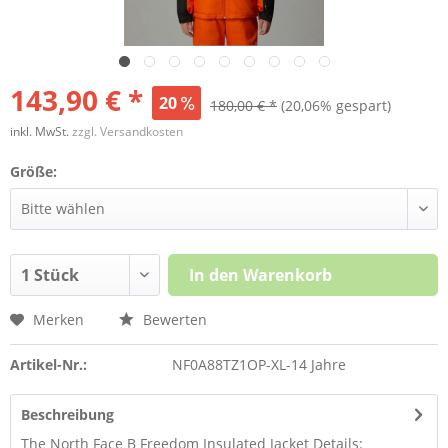
143,90 € *
20
180,00 € *
(20,06% gespart)
inkl. MwSt.
zzgl. Versandkosten
Größe:
In den
Warenkorb
Merken
Bewerten
Artikel-Nr.:
NF0A88TZ1OP-XL-14 Jahre
Beschreibung
The North Face B Freedom Insulated Jacket Details: