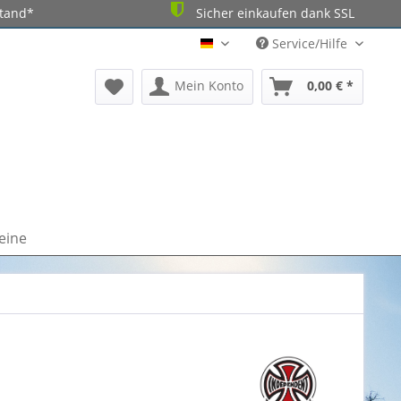
stand*
Sicher einkaufen dank SSL
Service/Hilfe
DE
Mein Konto
0,00 € *
eine