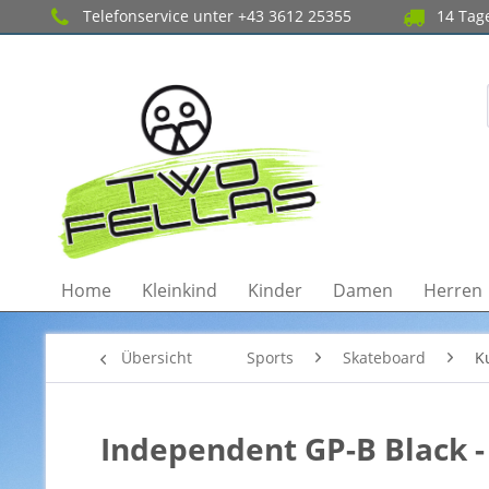
Telefonservice unter +43 3612 25355
14 Tage
Home
Kleinkind
Kinder
Damen
Herren
Übersicht
Sports
Skateboard
K
Independent GP-B Black -