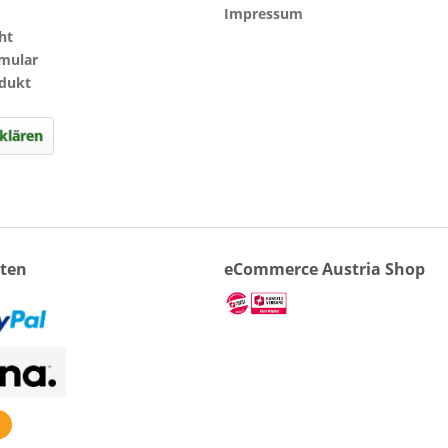
Impressum
ht
rmular
odukt
klären
ten
eCommerce Austria Shop