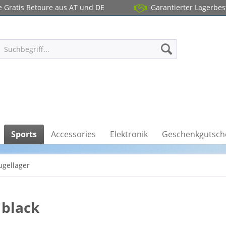
 Gratis Retoure aus AT und DE
Garantierter Lagerbe
Sports
Accessories
Elektronik
Geschenkgutsch
ugellager
 black