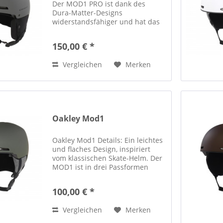
Der MOD1 PRO ist dank des
Dura-Matter-Designs
widerstandsfähiger und hat das
gleiche flache Design wie der
MOD1. Dieser klassische Helm im
150,00 € *
Skate-Stil ist in verschiedenen
Größen und Passformen
Vergleichen
Merken
erhältlich...
Oakley Mod1
Oakley Mod1 Details: Ein leichtes
und flaches Design, inspiriert
vom klassischen Skate-Helm. Der
MOD1 ist in drei Passformen
erhältlich (Standard, Asiatisch
und Kinder) und bietet eine
100,00 € *
einfache und dabei erstklassige
Funktionalität für...
Vergleichen
Merken