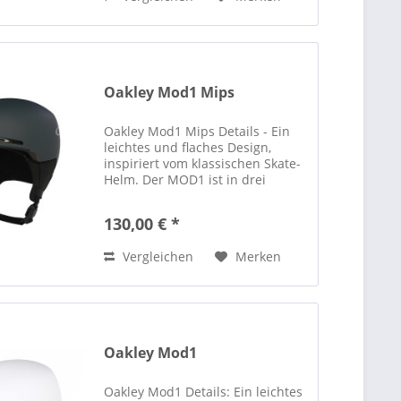
Oakley Mod1 Mips
Oakley Mod1 Mips Details - Ein
leichtes und flaches Design,
inspiriert vom klassischen Skate-
Helm. Der MOD1 ist in drei
Passformen erhältlich (Standard,
Asiatisch und Kinder) und bietet
130,00 € *
eine einfache und dabei
erstklassige Funktionalität...
Vergleichen
Merken
Oakley Mod1
Oakley Mod1 Details: Ein leichtes