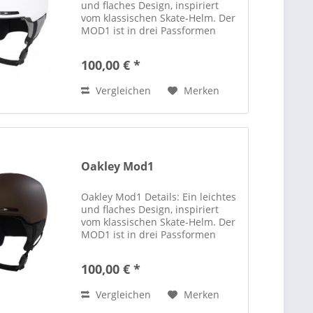
und flaches Design, inspiriert
vom klassischen Skate-Helm. Der
MOD1 ist in drei Passformen
erhältlich (Standard, Asiatisch
und Kinder) und bietet eine
100,00 € *
einfache und dabei erstklassige
Funktionalität für...
Vergleichen
Merken
Oakley Mod1
Oakley Mod1 Details: Ein leichtes
und flaches Design, inspiriert
vom klassischen Skate-Helm. Der
MOD1 ist in drei Passformen
erhältlich (Standard, Asiatisch
und Kinder) und bietet eine
100,00 € *
einfache und dabei erstklassige
Funktionalität für...
Vergleichen
Merken