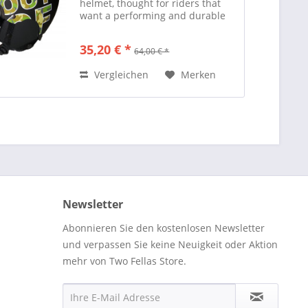
helmet, thought for riders that
want a performing and durable
products that could guarantee
comfort and safety. It has
35,20 € *
64,00 € *
removable ear covers and
ventilation holes with filters, and
Vergleichen
Merken
the...
Newsletter
Abonnieren Sie den kostenlosen Newsletter
und verpassen Sie keine Neuigkeit oder Aktion
mehr von Two Fellas Store.