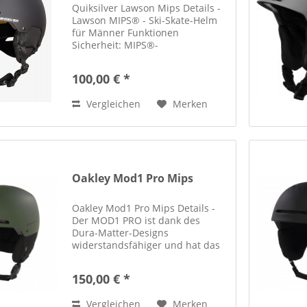
Quiksilver Lawson Mips Details -
Lawson MIPS® - Ski-Skate-Helm
für Männer Funktionen
Sicherheit: MIPS®-
Gehirnschutzsystem reduziert
Rotationskräfte, die durch
100,00 € *
schräge Stöße auf den Kopf
verursacht werden Dank der
Vergleichen
Merken
Allwettertauglichkeit...
Oakley Mod1 Pro Mips
Oakley Mod1 Pro Mips Details -
Der MOD1 PRO ist dank des
Dura-Matter-Designs
widerstandsfähiger und hat das
gleiche flache Design wie der
MOD1. Dieser klassische Helm im
150,00 € *
Skate-Stil ist in verschiedenen
Größen und Passformen
Vergleichen
Merken
erhältlich...