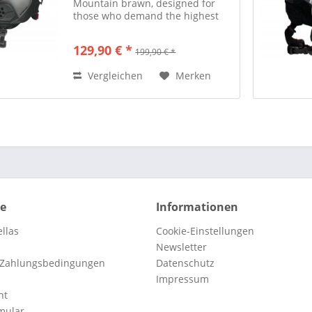
Mountain brawn, designed for
those who demand the highest
level of performance. Featuring a
hybrid shell construction and our
129,90 € *
199,90 € *
Modular Brim System MBS, the
MOD5 delivers the perfect
Vergleichen
Merken
balance...
ce
Informationen
llas
Cookie-Einstellungen
Newsletter
 Zahlungsbedingungen
Datenschutz
Impressum
ht
mular