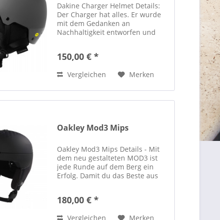
Dakine Charger Helmet Details:
Der Charger hat alles. Er wurde
mit dem Gedanken an
Nachhaltigkeit entworfen und
besteht aus einer Hartschale aus
30 % recyceltem Kunststoff mit
150,00 € *
einer Innenpolsterung aus 100 %
recyceltem EPS-Schaum und
Vergleichen
Merken
100...
Oakley Mod3 Mips
Oakley Mod3 Mips Details - Mit
dem neu gestalteten MOD3 ist
jede Runde auf dem Berg ein
Erfolg. Damit du das Beste aus
deinem Tag machen kannst,
haben wir dem MOD3 den Style,
180,00 € *
den Komfort und die Technologie
gegeben, die du brauchst, um...
Vergleichen
Merken