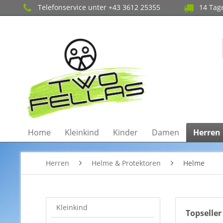
Telefonservice unter +43 3612 25355
14 Tage
Home
Kleinkind
Kinder
Damen
Herren
Herren
Helme & Protektoren
Helme
Kleinkind
Topseller