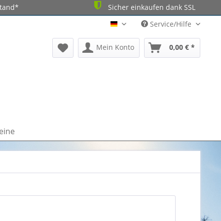
stand*
Sicher einkaufen dank SSL
Service/Hilfe
DE
Mein Konto
0,00 € *
eine