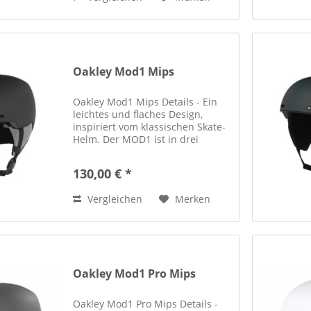
Oakley Mod1 Mips
Oakley Mod1 Mips Details - Ein
leichtes und flaches Design,
inspiriert vom klassischen Skate-
Helm. Der MOD1 ist in drei
Passformen erhältlich (Standard,
Asiatisch und Kinder) und bietet
130,00 € *
eine einfache und dabei
erstklassige Funktionalität...
Vergleichen
Merken
Oakley Mod1 Pro Mips
Oakley Mod1 Pro Mips Details -