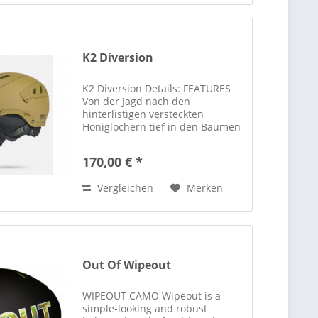
K2 Diversion
K2 Diversion Details: FEATURES
Von der Jagd nach den
hinterlistigen versteckten
Honiglöchern tief in den Bäumen
bis hin zu
Hochgeschwindigkeitsbögen auf
170,00 € *
nachmittäglichen Pisten, das
Letzte, worüber Sie sich Sorgen
Vergleichen
Merken
machen wollen, ist der...
Out Of Wipeout
WIPEOUT CAMO Wipeout is a
simple-looking and robust