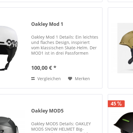
Oakley Mod 1
Oakley Mod 1 Details: Ein leichtes
und flaches Design, inspiriert
vom klassischen Skate-Helm. Der
MOD1 ist in drei Passformen
erhältlich (Standard, Asiatisch
und Kinder) und bietet eine
100,00 € *
einfache und dabei erstklassige
Funktionalität für...
Vergleichen
Merken
45
Oakley MOD5
Oakley MOD5 Details: OAKLEY
MOD5 SNOW HELMET Big-