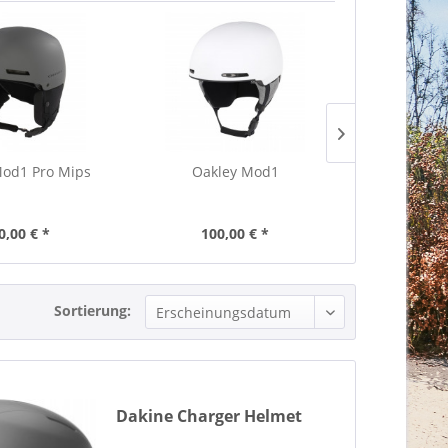
Mod1 Pro Mips
Oakley Mod1
Oakl
0,00 € *
100,00 € *
100,
Sortierung:
Dakine Charger Helmet