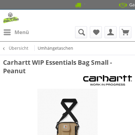
14 Tage Gratis R
Garantierte
Menü
Übersicht
Umhängetaschen
Carhartt WIP Essentials Bag Small -
Peanut