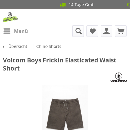
14 Tage Gratis Retou
Garant
Menü
Übersicht
Chino Shorts
Volcom Boys Frickin Elasticated Waist
Short